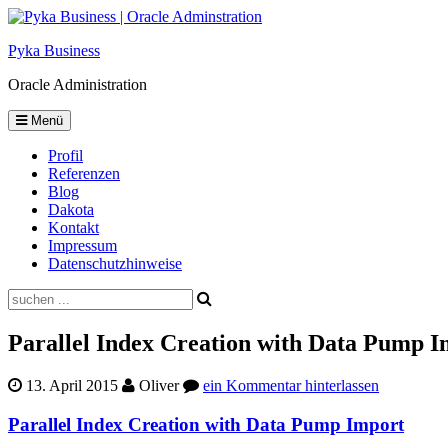
Skip
to
Pyka Business
content
Oracle Administration
Menü
Profil
Referenzen
Blog
Dakota
Kontakt
Impressum
Datenschutzhinweise
Suche
Parallel Index Creation with Data Pump I
13. April 2015
Oliver
ein Kommentar hinterlassen
Parallel Index Creation with Data Pump Import