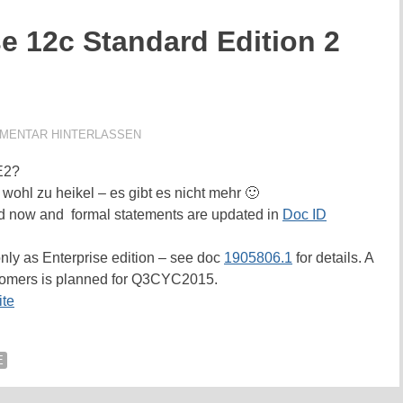
e 12c Standard Edition 2
MMENTAR HINTERLASSEN
E2?
wohl zu heikel – es gibt es nicht mehr 🙂
d now and formal statements are updated in
Doc ID
only as Enterprise edition – see doc
1905806.1
for details. A
stomers is planned for Q3CYC2015.
te
E