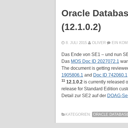
Oracle Databas
(12.1.0.2)
8. JULI 2015
OLIVER
EIN KO
Das Ende von SE1 – und nun S
Das
MOS Doc ID 2027072.1
war 
The document is getting reviewe
1905806.1
and
Doc ID 742060.1
11
12.1.0.2
is currently released 
release for Standard Edition cu
Detail zur SE2 auf der
DOAG-Sei
KATEGORIEN:
ORACLE DATABAS