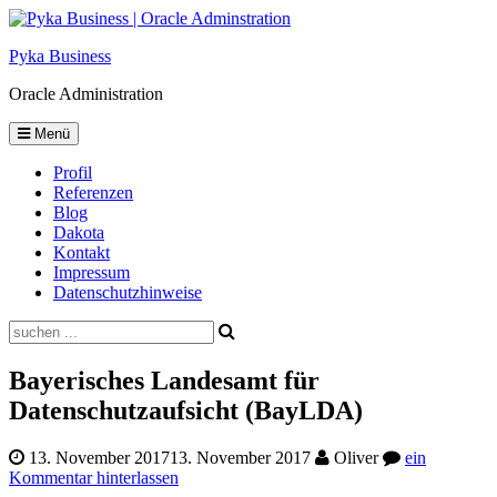
Skip
to
Pyka Business
content
Oracle Administration
Menü
Profil
Referenzen
Blog
Dakota
Kontakt
Impressum
Datenschutzhinweise
Suche
Bayerisches Landesamt für
Datenschutzaufsicht (BayLDA)
13. November 2017
13. November 2017
Oliver
ein
Kommentar hinterlassen