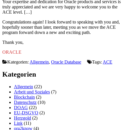
Your expertise and dedication for Oracle products and services is
truly appreciated and we are very happy to welcome you to the
ACE level. […]
Congratulations again! I look forward to speaking with you and,
hopefully sooner than later, meeting you as we move the ACE
program forward down a new and exciting path.
Thank you,
ORACLE
Kategorien:
Allgemein
,
Oracle Database
Tags:
ACE
Kategorien
Allgemein
(22)
Arbeit und Soziales
(7)
Blockchain
(2)
Datenschutz
(10)
DOAG
(22)
EU-DSGVO
(2)
Herzgold
(2)
Link
(11)
ora2know
(4)