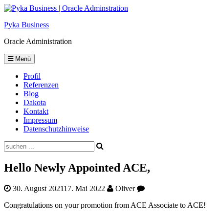
Skip
to
Pyka Business
content
Oracle Administration
Menü
Profil
Referenzen
Blog
Dakota
Kontakt
Impressum
Datenschutzhinweise
Suche
Hello Newly Appointed ACE,
30. August 2021
17. Mai 2022
Oliver
Congratulations on your promotion from ACE Associate to ACE!