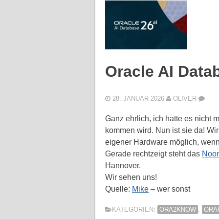
Oracle AI Dat
28. JANUAR 2026
OLIVER
Ganz ehrlich, ich hatte es nicht
kommen wird. Nun ist sie da! Wir
eigener Hardware möglich, wenn
Gerade rechtzeigt steht das
Noon
Hannover.
Wir sehen uns!
Quelle:
Mike
– wer sonst
KATEGORIEN:
ORA2KNOW
,
ORA