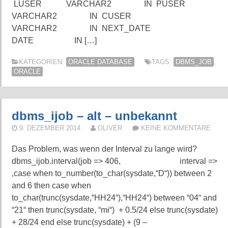
LUSER VARCHAR2 IN PUSER
VARCHAR2 IN CUSER
VARCHAR2 IN NEXT_DATE
DATE IN […]
KATEGORIEN:
ORACLE DATABASE
TAGS:
DBMS_JOB
,
ORACLE
dbms_ijob – alt – unbekannt
9. DEZEMBER 2014
OLIVER
KEINE KOMMENTARE
Das Problem, was wenn der Interval zu lange wird?
dbms_ijob.interval(job => 406, interval =>
‚case when to_number(to_char(sysdate,“D“)) between 2
and 6 then case when
to_char(trunc(sysdate,“HH24“),“HH24“) between “04“ and
“21“ then trunc(sysdate, “mi“) + 0.5/24 else trunc(sysdate)
+ 28/24 end else trunc(sysdate) + (9 –