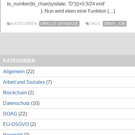
to_number(to_char(sysdate, “D“)))+0.5/24 end‘
); Nun wird eben eine Funktion […]
KATEGORIEN:
ORACLE DATABASE
TAGS:
DBMS_JOB
KATEGORIEN
Allgemein
(22)
Arbeit und Soziales
(7)
Blockchain
(2)
Datenschutz
(10)
DOAG
(22)
EU-DSGVO
(2)
Herzgold
(2)