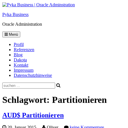
Skip
to
Pyka Business
content
Oracle Administration
Menü
Profil
Referenzen
Blog
Dakota
Kontakt
Impressum
Datenschutzhinweise
Suche
Schlagwort:
Partitionieren
AUD$ Partitionieren
20. Januar 2015
Oliver
keine Kommentare